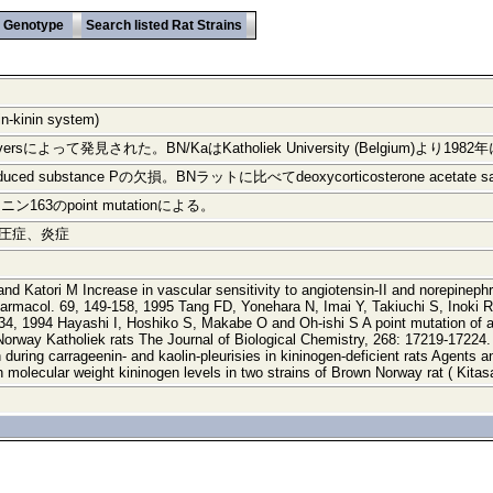
Genotype
Search listed Rat Strains
kinin system)
and Silversによって発見された。BN/KaはKatholiek University (Belgium
ced substance Pの欠損。BNラットに比べてdeoxycorticosterone acet
63のpoint mutationによる。
血圧症、炎症
 Katori M Increase in vascular sensitivity to angiotensin-II and norepinephri
harmacol. 69, 149-158, 1995 Tang FD, Yonehara N, Imai Y, Takiuchi S, Inoki 
4, 1994 Hayashi I, Hoshiko S, Makabe O and Oh-ishi S A point mutation of alan
orway Katholiek rats The Journal of Biological Chemistry, 268: 17219-17224. 1
during carrageenin- and kaolin-pleurisies in kininogen-deficient rats Agents
h molecular weight kininogen levels in two strains of Brown Norway rat ( Kit