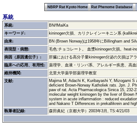
NBRP Rat Kyoto Home
Rat Phenome Database
系統
系統:
BN/fMaiKa
キーワード:
kininogen欠損、カリクレインーキニン系 (kallikrein-
由来:
BN (Brown Norway)は1958年にBillingham 
表現型・病態:
毛色:チョコレート。 血漿kininogen欠損。heat-indu
病因（原因遺伝子）:
肝臓における高分子量kininogen分泌の欠損はアラニン1
臨床への応用、有用性:
薬理学、血液・リンパ系、アレルギー疾患、高
維持機関:
北里大学薬学部薬理学教室
Majima M, Adachi K, Kuribayashi Y, Mizogami S and
文献:
deficient Brown-Norway Katholiek rats. Jpn. J. P
paw of rat. Acta Pharmacologica Sinica 15, 232-23
molecular weight kininogen by the liver of Brown N
system in acute inflammation : reduced exudation 
and Nakano T Differences in prekallikrein and hig
執筆者記録:
森田眞紀（京都大学）2003年3月, TS:4/21/03