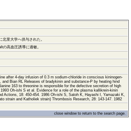
)より1982年に北里大学へ供与された。
ate saltの高血圧誘導に過敏。
ne after 4-day infusion of 0.3 m sodium-chloride in conscious kininogen-
R, and Bian RL Releases of bradykinin and substance-P by heating hind
ine 163 to threonine is responsible for the defective secretion of high
993 Oh-ishi S et al. Evidence for a role of the plasma kallikrein-kinin
 and Actions, 18: 450-454. 1986 Oh-ishi S, Satoh K, Hayashi I, Yamazaki K,
asato strain and Katholiek strain) Thrombosis Research, 28: 143-147. 1982
close window to return to the search page.