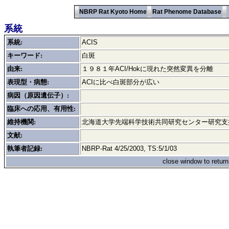
NBRP Rat Kyoto Home
Rat Phenome Database
系統
系統:
ACIS
キーワード:
白斑
由来:
１９８１年ACI/Hokに現れた突然変異を分離
表現型・病態:
ACIに比べ白斑部分が広い
病因（原因遺伝子）:
臨床への応用、有用性:
維持機関:
北海道大学先端科学技術共同研究センター研究
文献:
執筆者記録:
NBRP-Rat 4/25/2003, TS:5/1/03
close window to retur