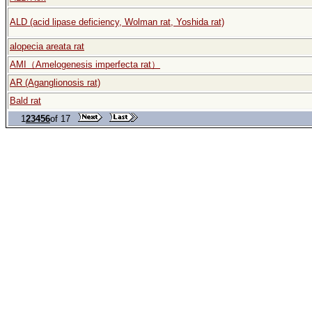
ALD (acid lipase deficiency, Wolman rat, Yoshida rat)
alopecia areata rat
AMI（Amelogenesis imperfecta rat）
AR (Aganglionosis rat)
Bald rat
1
2
3
4
5
6
of 17