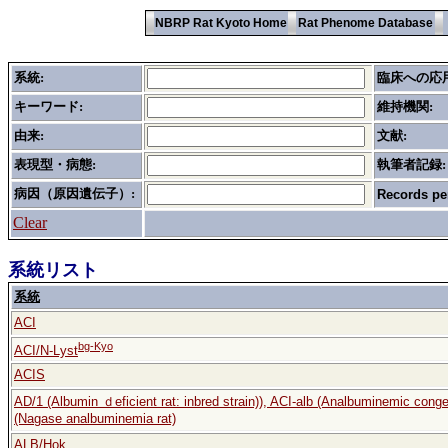
NBRP Rat Kyoto Home
Rat Phenome Database
系統
:
臨床への応
キーワード
:
維持機関:
由来:
文献:
表現型・病態:
執筆者記録:
病因（原因遺伝子）:
Records pe
Clear
系統リスト
系統
ACI
bg-Kyo
ACI/N-Lyst
ACIS
AD/1 (Albumin ｄeficient rat: inbred strain)), ACI-alb (Analbuminemic cong
(Nagase analbuminemia rat)
ALB/Hok